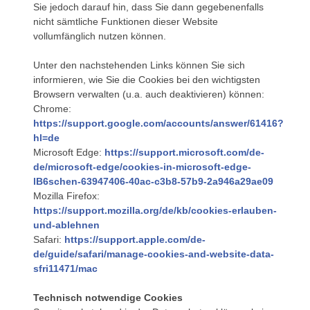
Sie jedoch darauf hin, dass Sie dann gegebenenfalls
nicht sämtliche Funktionen dieser Website
vollumfänglich nutzen können.
Unter den nachstehenden Links können Sie sich
informieren, wie Sie die Cookies bei den wichtigsten
Browsern verwalten (u.a. auch deaktivieren) können:
Chrome:
https://support.google.com/accounts/answer/61416?
hl=de
Microsoft Edge:
https://support.microsoft.com/de-
de/microsoft-edge/cookies-in-microsoft-edge-
lB6schen-63947406-40ac-c3b8-57b9-2a946a29ae09
Mozilla Firefox:
https://support.mozilla.org/de/kb/cookies-erlauben-
und-ablehnen
Safari:
https://support.apple.com/de-
de/guide/safari/manage-cookies-and-website-data-
sfri11471/mac
Technisch notwendige Cookies